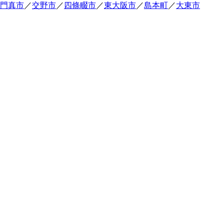
門真市
／
交野市
／
四條畷市
／
東大阪市
／
島本町
／
大東市