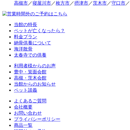
高槻市
／
寝屋川市
／
枚方市
／
摂津市
／
茨木市
／
守口市
／
当館の特長
ペットが亡くなったら？
料金プラン
納骨供養について
海洋散骨
太春寺での供養
利用者様からのお声
豊中・箕面会館
高槻・茨木会館
当館からのお知らせ
ペット談義
よくあるご質問
会社概要
お問い合わせ
プライバシーポリシー
商品一覧