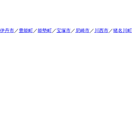
伊丹市
／
豊能町
／
能勢町
／
宝塚市
／
尼崎市
／
川西市
／
猪名川町