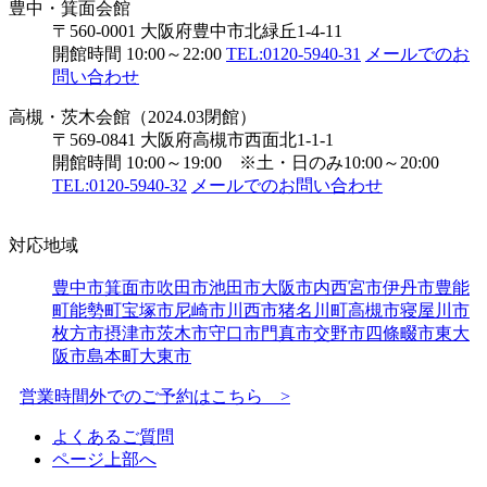
豊中・箕面会館
〒560-0001 大阪府豊中市北緑丘1-4-11
開館時間 10:00～22:00
TEL:0120-5940-31
メールでのお
問い合わせ
高槻・茨木会館（2024.03閉館）
〒569-0841 大阪府高槻市西面北1-1-1
開館時間 10:00～19:00 ※土・日のみ10:00～20:00
TEL:0120-5940-32
メールでのお問い合わせ
対応地域
豊中市
箕面市
吹田市
池田市
大阪市内
西宮市
伊丹市
豊能
町
能勢町
宝塚市
尼崎市
川西市
猪名川町
高槻市
寝屋川市
枚方市
摂津市
茨木市
守口市
門真市
交野市
四條畷市
東大
阪市
島本町
大東市
営業時間外でのご予約はこちら >
よくあるご質問
ページ上部へ